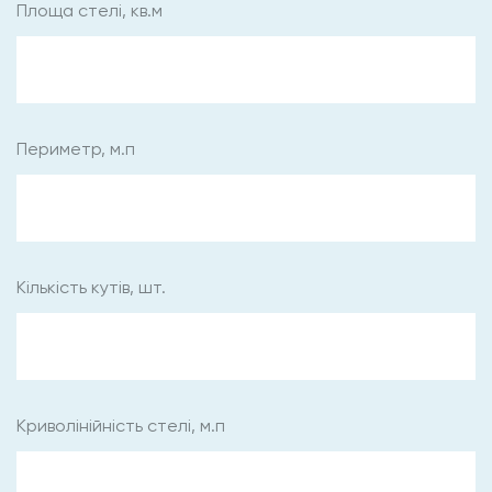
Площа стелі, кв.м
Периметр, м.п
Кількість кутів, шт.
Криволінійність стелі, м.п