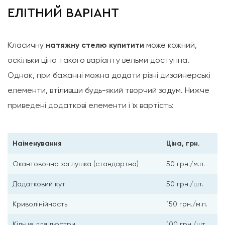
ЕЛІТНИЙ ВАРІАНТ
Класичну
натяжну стелю купитити
може кожний,
оскільки ціна такого варіанту вельми доступна.
Однак, при бажанні можна додати різні дизайнерські
елементи, втіливши будь-який творчий задум. Нижче
приведені додаткові елементи і їх вартість:
Наіменування
Ціна, грн.
Окантовочна заглушка (стандартна)
50 грн./м.п.
Додатковий кут
50 грн./шт.
Криволінійность
150 грн./м.п.
Кільце для люстри
100 грн./шт.