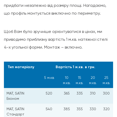
придбати незалежно від розміру площі. Нагадаємо,
що профіль монтується виключно по периметру.
Щоб Вам було зручніше орієнтуватися в цінах, ми
приводимо приблизну вартість 1 м.кв. натяжної стелі
4-х угольної форми. Монтаж – включно.
Тип матеріалу
Вартість 1 м.кв. в грн.
5 м.кв
10
15
20
25
м.кв.
м.кв.
м.кв.
м.кв.
MAT, SATIN
520
365
335
310
300
Економ
MAT, SATIN
540
385
355
330
320
Стандарт