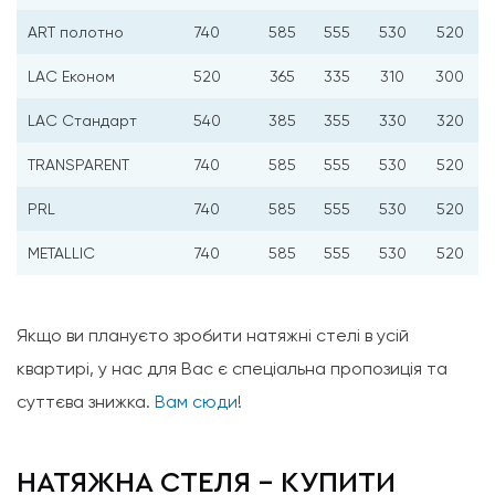
ART полотно
740
585
555
530
520
LAC Економ
520
365
335
310
300
LAC Стандарт
540
385
355
330
320
TRANSPARENT
740
585
555
530
520
PRL
740
585
555
530
520
METALLIC
740
585
555
530
520
Якщо ви плануєто зробити натяжні стелі в усій
квартирі, у нас для Вас є спеціальна пропозиція та
суттєва знижка.
Вам сюди
!
НАТЯЖНА СТЕЛЯ – КУПИТИ